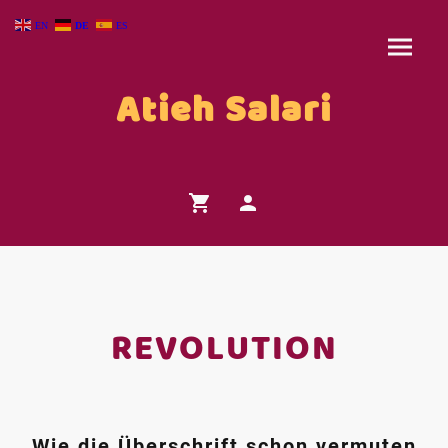
EN
DE
ES
Atieh Salari
REVOLUTION
Wie die Überschrift schon vermuten