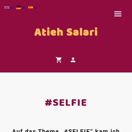
EN
DE
ES
Atieh Salari
#SELFIE
Auf das Thema „#SELFIE“ kam ich