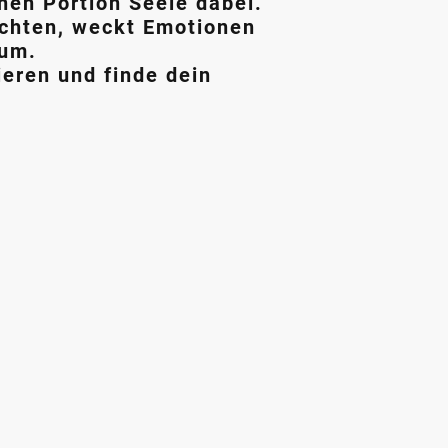
inen Portion Seele dabei.
hichten, weckt Emotionen
aum.
ieren und finde dein