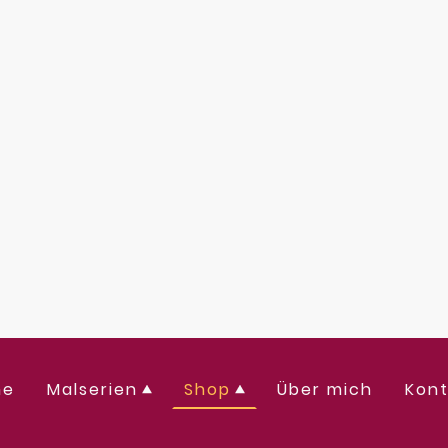
me
Malserien
Shop
Über mich
Kont